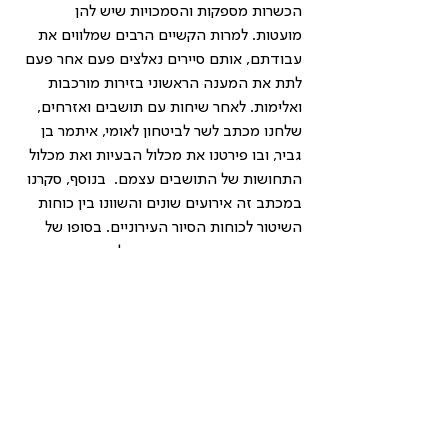
הכשרות מספקות והסמכויות שיש להן 
מועטות. למרות הקשיים הרבים שמלווים את 
עבודתם, אותם סיירים נאלצים פעם אחר פעם 
לתת את המענה הראשוני בזירות מורכבות 
ואלימות. לאחר שיחות עם תושבים ואזרחים, 
שלחנו מכתב לשר לביטחון לאומי, איתמר בן 
גביר, ובו פירטנו את מכלול הבעיות ואת מכלול 
התחושות של התושבים עצמם.  בנוסף, סקרנו 
במכתב זה אירועים שונים והשוונו בין כוחות 
השיטור לכוחות הסיור העירוניים. בסופו של 
דבר, מטרת המכתב היא הגדלת תקציבים 
בעבור חיזוק השיטור העירוני בקהילה 
בשכונות המודעות לפורענות, וכי השר בכבודו 
ובעצמו יגיע לשטח לפגוש את התושבים 
המודאגים.