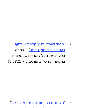
"
החוק ייפסל? בג"ץ קבע דיון דחוף 
בעתירה נגד 'חוק טבריה
'" - כתבה 
במעריב על הבג"ץ שהיינו שותפים לו 
בתנועה ישראלית. פורסם ב - 30.07.23
"
העותרים נגד חוק טבריה לא מרוצים
" - 