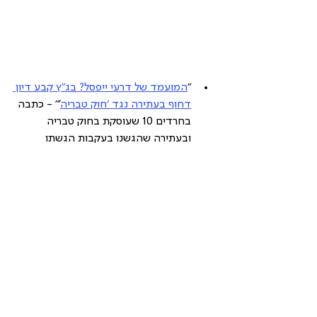
"
המועמד של דרעי ייפסל? בג”ץ קבע דיון 
דחוף בעתירה נגד ‘חוק טבריה
’" - כתבה 
בחרדים 10 שעוסקת בחוק טבריה 
ובעתירה שהגשנו בעקבות הגשתו