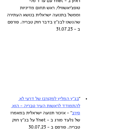
ראיון ב - Ynet עם עו"ד מלי 
טופצ'יאשווילי, ראש תחום מדיניות 
וממשל בתנועה ישראלית בנושא העתירה 
שהגשנו לבג"ץ בדבר חוק טבריה. פורסם 
ב - 31.07.23
"
בג"ץ המליץ למקורבו של דרעי לא 
להתמודד לראשות העיר טבריה - הוא 
סירב
" - אזכור תנועה ישראלית במאמרו 
של גלעד מורג ב - Ynet על בג"ץ חוק 
טבריה. פורסם ב - 30.07.23