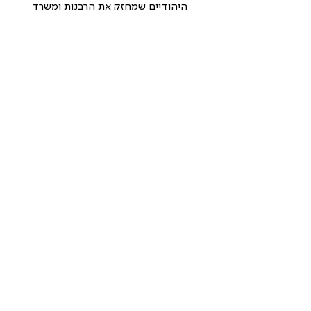
היהודיים שמחזק את הרבנות ומשרד 
הדתות על חשבון הרשויות המקומיות. 
פורסם ב - 11.07.23
עו"ד מלי טופצ'שוילי ראש תחום מדיניות 
שלנו התראיינה לתאגיד כאן 11 ביום 
השידורים המיוחד שליווה את ההצבעה 
על ביטול עילת הסבירות. שודר ב - 