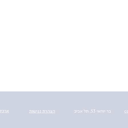
ב
י
ה
ארכיון
c
בר יוחאי 53, תל אביב
הצהרת נגישות