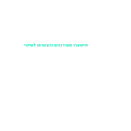
תישארו מעודכנים והצטרפו לשינוי
במקום לפספס ולשמוע מאחרים, הרשמו לניוזלטר של
תנועה ישראלית ותישארו מעודכנים בכל האירועים,
הפעילויות והמאבקים הציבוריים שלנו, אחת לחודש וללא
עלות.
אני בפנים!