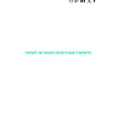
תישארו מעודכנים והצטרפו לשינוי
במקום לפספס ולשמוע מאחרים, הרשמו לניוזלטר של
תנועה ישראלית ותישארו מעודכנים בכל האירועים,
הפעילויות והמאבקים הציבוריים שלנו, אחת לחודש וללא
עלות.
אני בפנים!