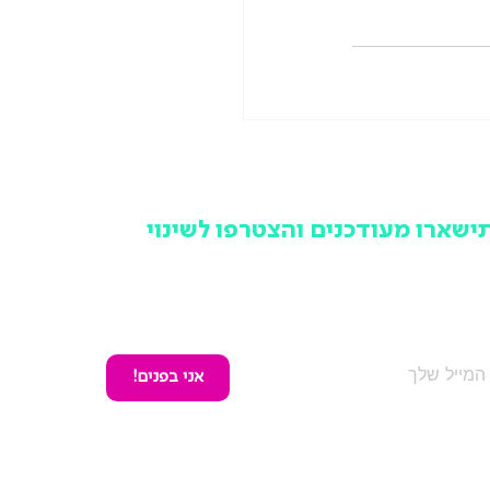
ישארו מעודכנים והצטרפו לשינוי
מקום לפספס ולשמוע מאחרים, הרשמו לניוזלטר של תנועה
שראלית ותישארו מעודכנים בכל האירועים, הפעילויות והמאבקים
ציבוריים שלנו, אחת לחודש וללא עלות.
אני בפנים!