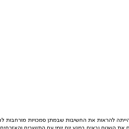
יתה להראות את החשיבות שבמתן סמכויות מורחבות לח
את השטח ובאים במגע יום יומי עם התושבים והאזרחים 