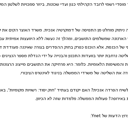
וסדי רשמי לרובד הקהילתי כגון ועדי שכונות, ביזור סמכויות לשלטון המק
ה ניתוק מוחלט מן התפיסה של דמוקרטיה אנכית. משרד האוצר הקים את קר
ארנונה שמשלמים התושבים, ומהלך זה נעשה ללא היוועצות אמיתית עם 
תי של הכנסת, אלא הוכנס כפרק בחוק ההסדרים בצורה שאיננה מעודדת דמ
ה נרחבת יותר בוועדות התכנון והבנייה על ידי הגדלת מספר הנציגים 
המשימות הלאומיות. כלומר: היא מרחיקה את התושבים מייצוג הרצונות 
רה את השליטה של משרדי הממשלה בניגוד לאינטרס הציבורי.
שיח הפרדה אנכית? האם יקודם בעתיד "חוק יסוד: רשויות מקומיות", בא
 באירופה? פעולות הממשלה מלמדות שזה לא הכיוון.
הדעות של Ynet: