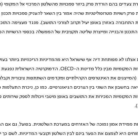
ת צעדים בהם הורדת פרק ביזור סמכויות מהשלטון המרכזי אל המקומי (
רק רשויות מטרופוליטניות שהיה אמור בין השאר להעניק סמכויות תכנון 
 התחבורה באזורן באופן יעיל וקרוב לצורכי התושב). מנגד מעצימה התוכנ
נון והבנייה ומייצרת שליטה תקציבית של הממשלה בכספי הרשויות המקו
צלנו לא מפותחת דיה אף שישראל היא מהמדיניות הריכוזיות ביותר בעולם
בתחתית מדד הביזור לרשויות המקומיות מבין כלל מדינות ה-OECD. הדמ
נה (המייצגים את האינטרסים הקהילתיים ומקדמים השתתפות ציבורית וקבלת
אה בחשבון את השוני בין הצרכים הגיאוגרפיים. כמו כן, ניכרת התעלמות 
ת המקומיות המכירות את התושבים באופן מיטבי ויכולות לספק שירותים ט
.
ת ממידת אמון נמוכה של האזרחים במערכת השלטונית. בפועל, גם אם הם
ים היא לצמצם את הפער בינם לבין השלטון וקובעי המדיניות. לשם כך יש 