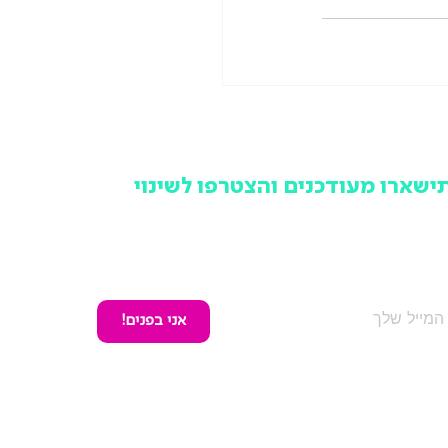
ישארו מעודכנים והצטרפו לשינוי
מקום לפספס ולשמוע מאחרים, הרשמו לניוזלטר של תנועה
שראלית ותישארו מעודכנים בכל האירועים, הפעילויות והמאבקים
ציבוריים שלנו, אחת לחודש וללא עלות.
אני בפנים!