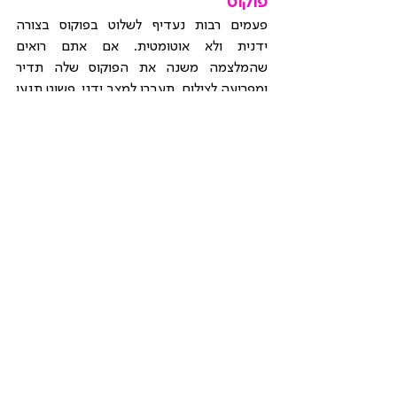
פוקוס 
פעמים רבות נעדיף לשלוט בפוקוס בצורה 
ידנית ולא אוטומטית. אם אתם רואים 
שהמלצמה משנה את הפוקוס שלה תדיר 
ומפריעה לצילום, תעברו למצב ידני, פשוט תגעו 
במסך במקום שבו אתם רוצים את הפוקוס 
וככה תיקחו את השליטה הזו לידיים שלכם.
קחו בחשבון שאותה נקודה שאתם תגעו בה 
כדי לעשות פוקוס, היא אותה נקודה שממנה 
המצלמה מבצעת את מדידת האור. זאת 
אומרת שזו הנקודה שבה המצלמה תתחשב 
כדי ליצור את החשיפה של התמונה, אז אם 
התמונה יצאה בהירה או כהה מדי פשוט 
תשתמשו בפיצוי החשיפה ותגיעו בעזרתו 
לחשיפה הנכונה עבורכם.
עמוק שדה - בצילום בסמארטפון קשה יותר 
ליצור עומק שדה רדוד (כשהאובייקט בפוקוס 
והרקע מטושטש), אבל זה אפשרי בהחלט אם 
נתקרב פיזית לנושא וגם נרחיק אותו מהרקע, או 