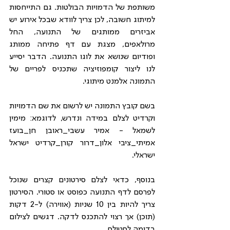
משותפת של הדמויות הבולטות. גם התייחסות 
למיתוג חשובה, לכן צריך לוודא שבכל אירוע יש 
אביזרים ממותגים של התנועה, החל 
מרולאפים, מצגת עם דף פתיחה ממותג 
ופודיום שנושא את לוגו התנועה. הדבר יסייע 
לנו ליצור קומפוזיציה שתכניס לפריים של 
התמונה אלמנט מיתוגי.
בשם קובץ התמונה יש לרשום את שם הדמויות 
וקרדיט לצלם במידה ונדרש, לדוגמא: מימין 
לשמאל - אמיר עשבי_ראובן חן_בועז 
אמיתי_ציבי אלון_דרור קורן_קרדיט ישראל 
ישראלי.
בנוסף, כדאי לצלם סירטונים קצרים שנוכל 
לפרסם לדף התנועה כפוסט או סטורי. הסירטון 
צריך להיות בין 10 שניות (אווירה) ל-2 דקות 
(תוכן) אך רצוי להתכנס לדקה. דגשים לצילום 
בדומה לסטילס.