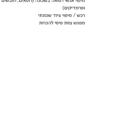
מיפוי אנשי רפואה בשכונה (רופאים, חובשים 
ופרמדיקים)
רכש / מיפוי ציוד שכונתי
מפגש צוות פיסי להכרות
כיתת כוננות 
יצירת קשר עם העיריה
בכל רשות הפעילות הינה מול המשטרה או 
פיקוד העורף
חמ"ל שכונתי - איך זה נראה?
*בהתאם לצורך ולמשאבים הקיימים, ניתן למנות 