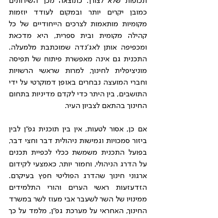
תכופות שלא לצורך. כתוצאה מכך השירותים 
כמובן יקרים יותר ובמקום לעודד יוזמות 
מקומיות מותאמות לצרכים הייחודיים של כל 
קהילה מקומית ובית ספרית, היא מדכאת 
ומכפיפה אותן לאג׳נדה שמוכתבת מלמעלה. 
התכנית גם אינה מאפשרת פיתוח של תפיסה 
מוניציפלית לחינוך, למרות שראשי הרשויות 
וחברי המועצה נבחרים באופן דמוקרטי על ידי 
התושבים, בין היתר כדי לקדם מדיניות בתחום 
החינוך בהתאם לצביון העיר.
אם כן, אסור לטעות, אין בין תוכנית גפ"ן לבין 
ביזור סמכויות וגמישות ניהולית דבר וחצי דבר, 
בפועל התכנית משמשת ככלי לכפיית תכנים 
על הדרג הניהולי, וחמור יותר, כאמצעי לקידום 
ארגוני חינוך שהדרג הפוליטי חפץ בעיקרם. 
הזדעזעות ראשי הערים והורי התלמידים 
ממינויו של השר לשעבר אבי מעוז לשר במשרד 
החינוך, האחראי על מערכת גפ״ן, מלמד על כך 