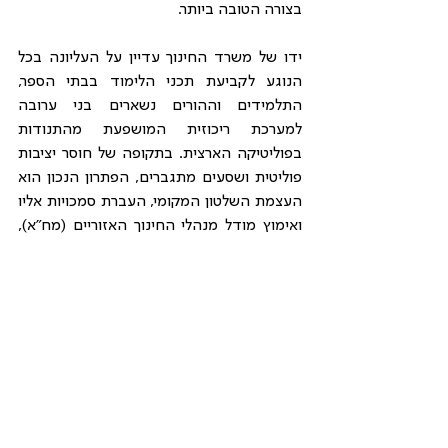
בצורה הטובה ביותר. 
ידו של משרד החינוך עדיין על העליונה בכל 
הנוגע לקביעת תכני הלימוד בבתי הספר, 
התלמידים וההורים נשארים בני ערובה 
למערכת ריכוזית המושפעת מהתנודות 
בפוליטיקה הארצית. בתקופה של חוסר יציבות 
פוליטית ושסעים מתגברים, הפתרון הנכון הוא 
העצמת השלטון המקומי, העברת סמכויות אליו 
ואימוץ מודל מנהלי החינוך האזוריים (מח״א), 
עליהם המליצה ועדת דברת בשנת 2005. 
מודל מח״א יקרב את קבלת ההחלטות ואת 
הפיקוח על מוסדות החינוך אל הרמה 
מוניציפלית, כלומר אל התושבים, ויהיה קשוב 
יותר לצרכיהם הייחודיים. המשבר הפוליטי 
המתמשך מחייבים אותנו להבין שכוחנו 
באחדותנו, אך לא באחידותנו. אם משרד 
החינוך באמת רוצה לפעול למען שיפור 
הגמישות והיעילות של בתי הספר, הוא לא צריך 