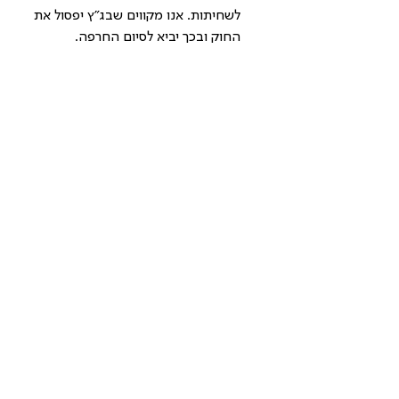
לשחיתות. אנו מקווים שבג״ץ יפסול את 
החוק ובכך יביא לסיום החרפה.
07.06.23
אזהרה, פתח לשחיתות לפניכם.
כיום, במקרים חריגים בה רשות מקומית 