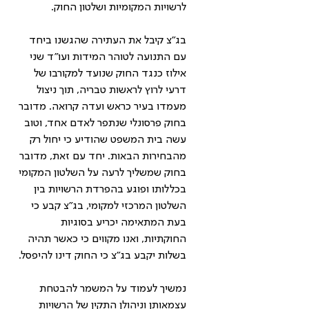
לרשויות המקומיות ושלטון החוק.
בג"צ קיבל את העתירה שהגשנו ביחד 
עם התנועה לטוהר המידות ועו״ד שני 
אילוז כנגד החוק שנועד למקורבו של 
דרעי לרוץ לראשות טבריה, תוך ניצול 
מעמדו בעיר כראש ועדה קרואה. מדובר 
בחוק פרסונלי שנתפר לאדם אחד, וטוב 
עשה בית המשפט שהודיע כי יחול רק 
מהבחירות הבאות. יחד עם זאת, מדובר 
בחוק שמשליך לרעה על השלטון המקומי 
בכללותו ופוגע בהפרדת הרשויות בין 
השלטון המרכזי למקומי, בג״צ קבע כי 
בעת המתאימה יכריע בסוגיות 
החוקתיות, ואנו מקווים כי כאשר תהיה 
בשלות יקבע בג״צ כי החוק דינו להיפסל.
נמשיך לעמוד על המשמר להבטחת 
עצמאותן וניהולן התקין של הרשויות 