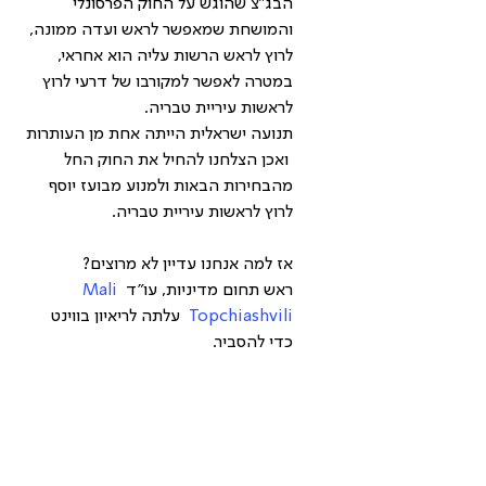
הבג״צ שהוגש על החוק הפרסונלי 
והמושחת שמאפשר לראש ועדה ממונה, 
לרוץ לראש הרשות עליה הוא אחראי, 
במטרה לאפשר למקורבו של דרעי לרוץ 
לראשות עיריית טבריה. 
תנועה ישראלית הייתה אחת מן העותרות 
 ואכן הצלחנו להחיל את החוק החל 
מהבחירות הבאות ולמנוע מבועז יוסף 
לרוץ לראשות עיריית טבריה. 
אז למה אנחנו עדיין לא מרוצים? 
ראש תחום מדיניות, עו"ד 
Mali 
Topchiashvili
  עלתה לריאיון בווינט 
כדי להסביר.