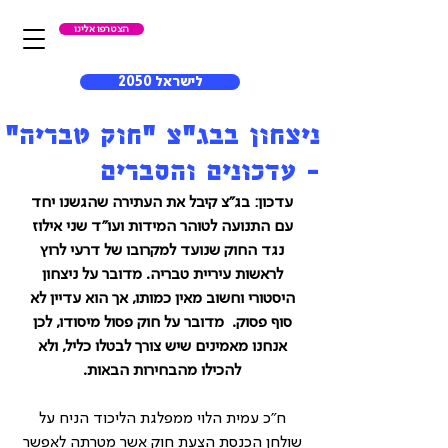
הצטרפו אלינו
לישראל 2050
ניצחון בבג"צ "חוק טבריה"
- עדכונים והסברים
עדכון: בג"צ קיבל את העתירה שהגשנו יחד 
עם התנועה לטוהר המידות ועו"ד שני אילוז 
נגד החוק שנועד למקרובו של דרעי לרוץ 
לראשות עיריית טבריה. מדובר על ניצחון 
היסטורי וחשוב מאין כמותו, אך הוא עדיין לא 
סוף פסוק.  מדובר על חוק פסול מיסודו, לכן 
אנחנו מאמינים שיש צורך לבטלו כליל, ולא 
להכילו מהבחירות הבאות. 
ח"כ עמית הלוי ממפלגת הליכוד הניח על 
שולחן הכנסת הצעת חוק אשר מטרתה לאפשר 