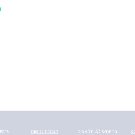
ת
ב
י
ה
ארכיון
c
בר יוחאי 53, תל אביב
הצהרת נגישות