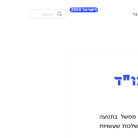
לישראל 2050
בר
ו"ד
קראו את מאמרה של עו"ד מלי טופצ'יאשווילי, ראש תחום מדיניות וקשרי ממשל בתנועה 
ישראלית, העוסק בתפקודם של ראשי הרשויות המקומיות בעת המלחמה ובההשלכות שעשויות 