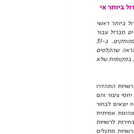
ל ביותר אי 
מלחמת חרבות ברזל, שנפתחה לפני כחודשיים, היוותה אתגר המנהיגות הגדול ביותר ראשי 
הרשויות והאחריותיות שלהם כלפי תושביהם. חלקם התגלו כלוחמים אמיתיים מברזל עבור 
התושבים שלהם, וחלק מן ראשי הרשויות כשלו כישלון חרוץ והתגלו כמנותקים. ב-31 
לאוקטובר 2023 היו אמורות להתקיים הבחירות לרשויות המקומיות, כעת נראה שהקלפים 
נטרפו מחדש והמירוץ לראש הרשות ברשויות המקומיות נפתחו לחלוטין מחדש, במקומות שלא 
עד לפני מלחמת חרבות ברזל ולקראת הבחירות לרשויות המקומיות, ראשי הרשויות התהדרו 
בקמפיינים עתירי תקציבים ומהודקים, עמדה מאחוריהם מערכת משומנת של יחסי ציבור והם 
התפארו בקשרים הפוליטיים שלהם עם השלטון המרכזי. ואכן אם התושבים היו יוצאים לבחור 
את המועמד שלהם לפני פרוץ המלחמה, ככל הנראה שהיה קשה להבחין במנהיגות אמיתית 
לעומת מסיכה של יחסי ציבור, מפרוץ המלחמה כל הקלפים נטרפו מחדש והבחירות לרשויות 
המקומיות נפתחו לחלוטין מחדש, כי בעת משבר כל המסיכות יורדות וראשי הרשויות מתגלים 