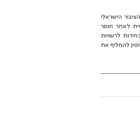
הבחירות לרשויות המקומיות נקבעו נכון לכתיבת מאמר זה ל30 בינואר 2024, הציבור הישראלי 
עוד מחלים מהטראומה הקשה שנחתה עליו, אך בימים אלו החשיבות המרכזית לאחר חוסר 
המנהיגות והאחריותיות שהופגנה כלפי אזרחי מדינת ישראל, להשפיע על הבחירות לרשויות 
המקומיות לצאת לבחור במי שמייצג נאמנה את תושביו והתגלה כמנהיג או לחילופין להחליף את 