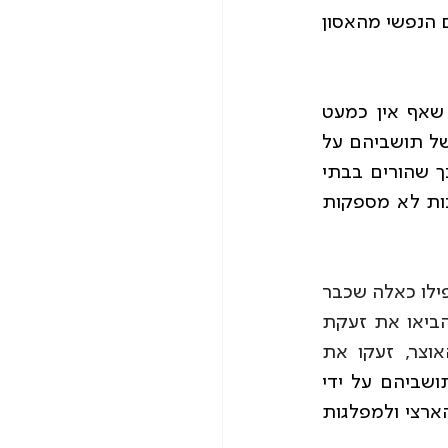
לביתם, אך ראש הרשות הגיב בניתוק מוחלט מתושביו ללא כל אבחנה של מצבם הנפשי מהאסון 
דוגמא נוספת היא בנושא החינוך והביטחון של התלמידים, היו ראשי רשויות שאף אין כמעט 
מועמדים שמהווים איום והינם ידועים כשריפים בעירם, שהפקירו את ביטחונם של תושביהם על 
ידי החזרה של תלמידים למערכת החינוך ללא מיגון ראוי ותוך סיכון ביטחוני, כך שהורים בבתי 
ספר הודיעו על שביתה כוללת ויצאו במחאה כנגד ראש הרשות ונתקלו בתשובות לא מספקות 
שלכאורה היו חסרי סיכוי להיבחר שוב, או אפילו כאלה שכבר 
הודיעו שלא יתמודדו, התגלו כמנהיגים אמיתיים, הוכיחו עמוד שדרה מברזל, הביאו את זעקת 
תושביהם עד לכנסת בירושלים, הוקיעו החלטות שערורייתיות של משרד האוצר, זעקו את 
לגמקבלי ההחלטות בנושאי ביטחון וההפקרות של תושביהם על ידי 
הפוליטיקאים. חלקם אף ניתקו קשרים פוליטיים והפגינו אומץ אל מול השלטון הארצי ולמפלגות 