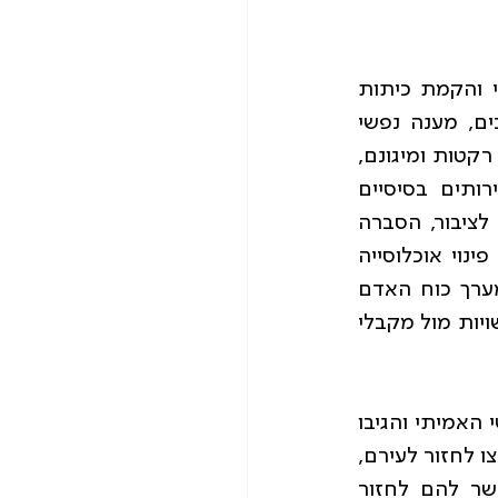
ראשי הרשויות נאלצו להתמודד עם סוגיות קשות ומורכבות כגון: ביטחון אישי והקמת כיתות 
כוננות, מתן מענה חינוכי וחשיבה יצירתית המעניקה מענה למצוקות התושבים, מענה נפשי 
למצוקות מערך הסוציאלי ותפקודו, וכמו כן מענה תושבים שנתונים תחת איומי רקטות ומיגונם, 
טיפול בחוסר בכוח אדם ובציוד, ובכלל זה הכנה לאספקת מוצרי יסוד ושירותים בסיסיים 
לתושבים, ובהם אספקת מזון, מים; טיפול באוכלוסייה נזקקת, העברת מידע לציבור, הסברה 
ודוברות, מתן שירותים חיוניים בתחום ההנדסה והתשתיות (מים, ביוב ובינוי), פינוי אוכלוסייה 
למרכזי פינוי, הפעלת מערכת החינוך בהתאם למדיניות הממשלה, הכשרת מערך כוח האדם 
אשר בעתות חירום יסייע לראש הרשות המקומית וייצוג התושבים של ראשי הרשויות מול מקבלי 
היו ראשי רשויות שהתנתקו מצרכי התושבים שלהם לא הכילו את מצבם הנפשי האמיתי והגיבו 
כ"מנותקים" מהמצב, תושבי רשויות מסויימות שפונו להתרעננות בבתי מלוון נאלצו לחזור לעירם, 
למרות שצוותים מקצועיים העריכו כי מצבם הנפשי של התושבים לא מאפשר להם לחזור 