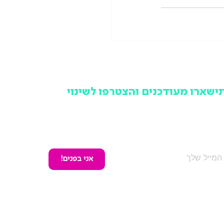
ישארו מעודכנים והצטרפו לשינוי
מקום לפספס ולשמוע מאחרים, הרשמו לניוזלטר של תנועה
שראלית ותישארו מעודכנים בכל האירועים, הפעילויות והמאבקים
ציבוריים שלנו, אחת לחודש וללא עלות.
אני בפנים!