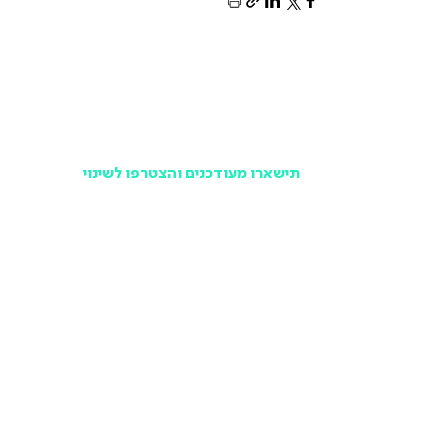
תישארו מעודכנים והצטרפו לשינוי
במקום לפספס ולשמוע מאחרים, הרשמו לניוזלטר של
תנועה ישראלית ותישארו מעודכנים בכל האירועים,
הפעילויות והמאבקים הציבוריים שלנו, אחת לחודש וללא
עלות.
אני בפנים!