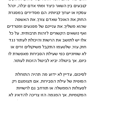
קובעים בין השאר כיצד ומתי אדם יבלה, ינהל 
עסקיו או יערוך קניותיו. הם מסדירים במסגרת 
החוק את האוכל שאדם צורך, את האשפה 
שהוא משליך, את עניינם של מפגעים ומטרדים 
ואף נושאים הקשורים לזהות תרבותית. על כל 
אלו יש לתושב את הרשות והיכולת לעתור נגד 
חוק עזר, שלטעמו התקבל משיקולים זרים או 
לא שוויוניים כפי שעילת הסבירות מאפשרת לו 
כיום, אך ביטולה יביא לביטול הזכות לעתור. 
לסיכום, עדיין לא ידוע מה תהיה התוחלת 
הסופית של עילת הסבירות, אם תצומצם רק 
לפעולות הממשלה או תורחב גם לרשויות 
המקומיות, אך המגמה הזו צריכה להדאיג לא 
רק אזרחים שחוששים מפני עריצות השלטון, 
אלא גם את הרשויות המקומיות והעומדים 
בראשן שצפויים לאבד את עצמאותן עד כדי 
צמצום המוחלט לדרג פקידותי מבצע. בניגוד 