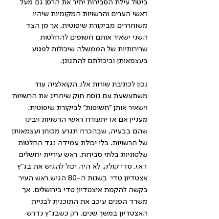
ביטול עילת הסבירות יתיר את הרסן גם מעל 
ראשי הערים והרשויות המקומיות שיהיו 
משוחררים מביקורת שיפוטית, אך מן הצד 
השני ישאיר אותם חשופים להחלטות 
שרירותיות של הממשלה שיכולות לפגוע 
בעצמאותן וביכולתם להתגונן. 
נכון לכתיבת שורות אלו, הקואלציה עוד 
משתעשעת עם נוסח חוק שיחריג את הרשויות 
וישאיר אותן "חשופות" לביקורת שיפוטית. 
מעניין אם אז יתעוררו ראשי הרשויות ויבינו 
שהם בבעיה, שבהכרח תגרע מכוחן ועצמאותן 
של הרשויות. בלי יכולת עמידה נגד החלטות 
שלטוניות בלתי סבירות, ראש עיריית ירושלים 
דאז, טדי קולק, לא היה יכול להגיש את בג"ץ 
אצטדיון טדי: בשנות ה-80 הגיש ראש העיר 
בקשה להקמת איצטדיון טדי בירושלים, אך 
משרד הפנים עיכב את התוכנית לבניית 
האצטדיון במשך שנים. רק כשבג"ץ נדרש 