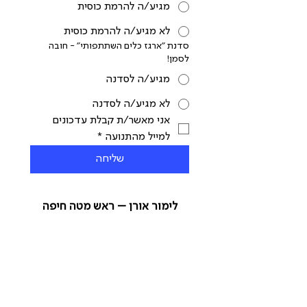
מגיע/ה להרמת כוסית
לא מגיע/ה להרמת כוסית
סדנת "ארגז כלים השתתפותי" - חובה
לסמן!
מגיע/ה לסדנה
לא מגיע/ה לסדנה
אני מאשר/ת קבלת עדכונים 
למייל מהתנועה
*
שליחה
לימור אורן – ראש מטה חיפה
050-6520373
limor.o@israelimovement.com