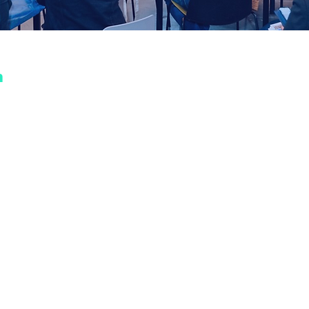
ת
ב
י
ה