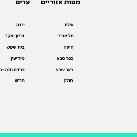
מטות אזוריים
ערים
אילת
יבנה
תל אביב
זכרון יעקב
חיפה
בית שמש
כפר סבא
מודיעין
באר שבע
פרדס חנה-כר
חולון
חריש