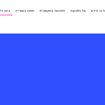
כז הידע
על התנועה
התנועה בתקשורת
תמכו בעשייה
בואו נד
להגיד
הו